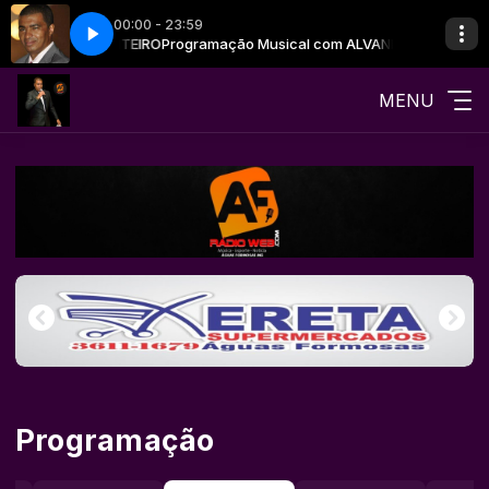
00:00 - 23:59
com ALVANIR MONTEIRO
er of Love
Air Supply - The Power of Love
Programação Musical com ALVANIR MONTEIRO
MENU
Programação