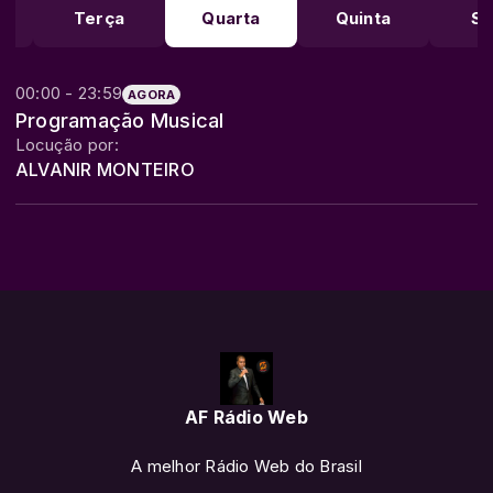
a
Terça
Quarta
Quinta
Se
00:00 - 23:59
AGORA
Programação Musical
Locução por:
ALVANIR MONTEIRO
AF Rádio Web
A melhor Rádio Web do Brasil