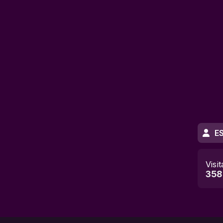
E
Visi
358