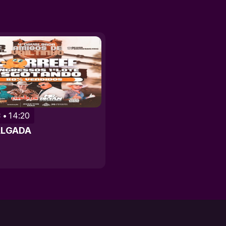
3
14:20
LGADA